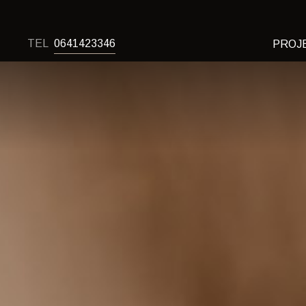
TEL
0641423346
PROJ